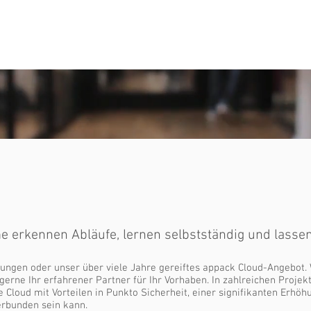
eite
Softwareentwicklung
App-Entwicklung
U
 erkennen Abläufe, lernen selbstständig und lassen
sungen oder unser über viele Jahre gereiftes appack Cloud-Angebot. 
gerne Ihr erfahrener Partner für Ihr Vorhaben. In zahlreichen Proje
ie Cloud mit Vorteilen in Punkto Sicherheit, einer signifikanten Erhö
erbunden sein kann.