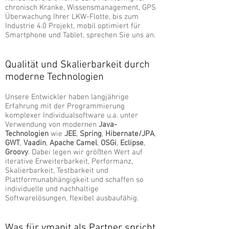
chronisch Kranke, Wissensmanagement, GPS
Überwachung Ihrer LKW-Flotte, bis zum
Industrie 4.0 Projekt, mobil optimiert für
Smartphone und Tablet, sprechen Sie uns an.
Qualität und Skalierbarkeit durch
moderne Technologien
Unsere Entwickler haben langjährige
Erfahrung mit der Programmierung
komplexer Individualsoftware u.a. unter
Verwendung von modernen
Java-
Technologien
wie
JEE
,
Spring
,
Hibernate/JPA
,
GWT
,
Vaadin
,
Apache Camel
,
OSGi
,
Eclipse
,
Groovy
. Dabei legen wir größten Wert auf
iterative Erweiterbarkeit, Performanz,
Skalierbarkeit, Testbarkeit und
Plattformunabhängigkeit und schaffen so
individuelle und nachhaltige
Softwarelösungen, flexibel ausbaufähig.
Was für vmapit als Partner spricht