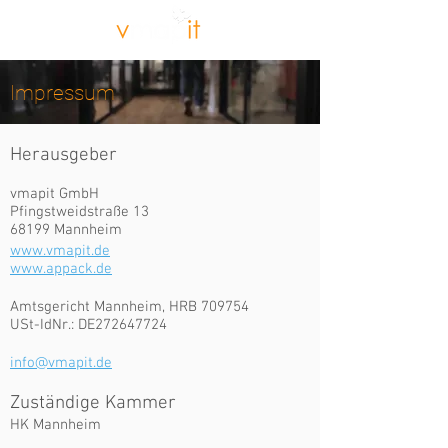
Impressum
Herausgeber
vmapit GmbH
Pfingstweidstraße 13
68199 Mannheim
www.vmapit.de
www.appack.de
Amtsgericht Mannheim, HRB 709754
USt-IdNr.: DE272647724
info@vmapit.de
Zuständige Kammer
HK Mannheim